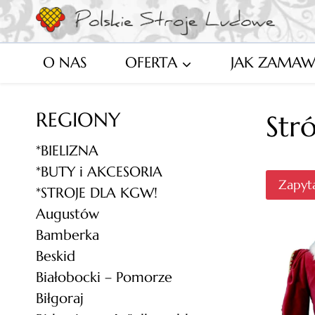
Przejdź
do
treści
O NAS
OFERTA
JAK ZAMAW
REGIONY
Stró
*BIELIZNA
*BUTY i AKCESORIA
Zapyta
*STROJE DLA KGW!
Augustów
Bamberka
Beskid
Białobocki – Pomorze
Biłgoraj