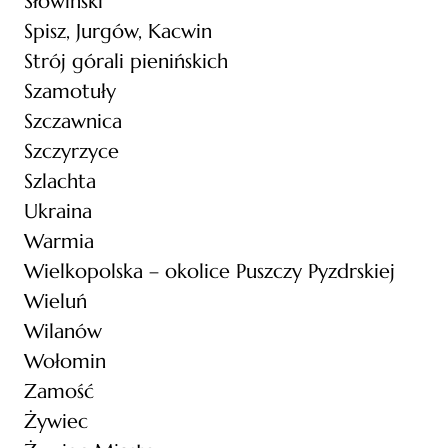
Słowiński
Spisz, Jurgów, Kacwin
Strój górali pienińskich
Szamotuły
Szczawnica
Szczyrzyce
Szlachta
Ukraina
Warmia
Wielkopolska – okolice Puszczy Pyzdrskiej
Wieluń
Wilanów
Wołomin
Zamość
Żywiec