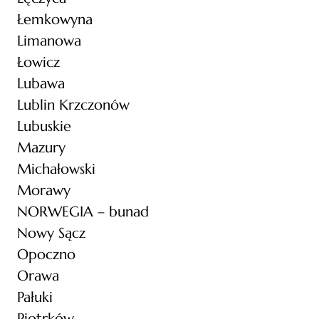
Łemkowyna
Limanowa
Łowicz
Lubawa
Lublin Krzczonów
Lubuskie
Mazury
Michałowski
Morawy
NORWEGIA – bunad
Nowy Sącz
Opoczno
Orawa
Pałuki
Piotrków