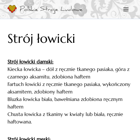
Przejdź
do
treści
Strój łowicki
Strój łowicki damski:
Kiecka łowicka – dół z ręcznie tkanego pasiaka, góra z
czarnego aksamitu, zdobiona haftem
Fartuch łowicki z ręcznie tkanego pasiaka, wykończony
aksamitem, zdobiony haftem
Bluzka łowicka biała, bawełniana zdobiona ręcznym
haftem
Chusta łowicka z tkaniny w kwiaty lub biała, ręcznie
haftowana.
Strój łowicki męski: